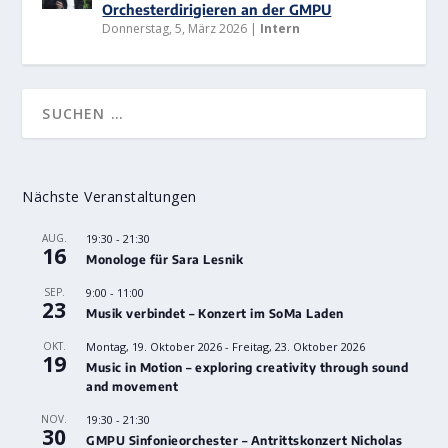
Orchesterdirigieren an der GMPU
Donnerstag, 5, März 2026
|
Intern
Nächste Veranstaltungen
AUG.
19:30
-
21:30
16
Monologe für Sara Lesnik
SEP.
9:00
-
11:00
23
Musik verbindet – Konzert im SoMa Laden
OKT.
Montag, 19. Oktober 2026
-
Freitag, 23. Oktober 2026
19
Music in Motion – exploring creativity through sound
and movement
NOV.
19:30
-
21:30
30
GMPU Sinfonieorchester – Antrittskonzert Nicholas