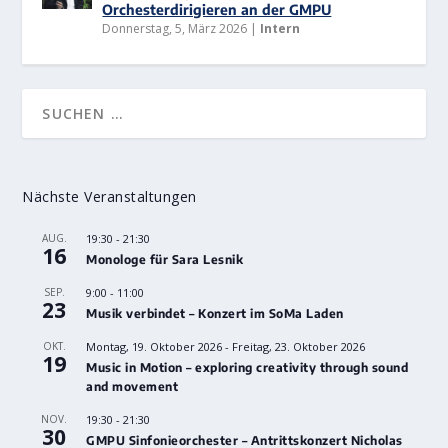
Orchesterdirigieren an der GMPU
Donnerstag, 5, März 2026
|
Intern
Nächste Veranstaltungen
AUG.
19:30
-
21:30
16
Monologe für Sara Lesnik
SEP.
9:00
-
11:00
23
Musik verbindet – Konzert im SoMa Laden
OKT.
Montag, 19. Oktober 2026
-
Freitag, 23. Oktober 2026
19
Music in Motion – exploring creativity through sound
and movement
NOV.
19:30
-
21:30
30
GMPU Sinfonieorchester – Antrittskonzert Nicholas