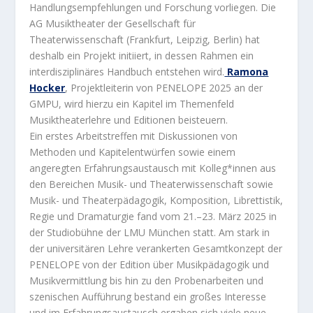
Handlungsempfehlungen und Forschung vorliegen. Die
AG Musiktheater der Gesellschaft für
Theaterwissenschaft (Frankfurt, Leipzig, Berlin) hat
deshalb ein Projekt initiiert, in dessen Rahmen ein
interdisziplinäres Handbuch entstehen wird.
Ramona
Hocker
, Projektleiterin von PENELOPE 2025 an der
GMPU, wird hierzu ein Kapitel im Themenfeld
Musiktheaterlehre und Editionen beisteuern.
Ein erstes Arbeitstreffen mit Diskussionen von
Methoden und Kapitelentwürfen sowie einem
angeregten Erfahrungsaustausch mit Kolleg*innen aus
den Bereichen Musik- und Theaterwissenschaft sowie
Musik- und Theaterpädagogik, Komposition, Librettistik,
Regie und Dramaturgie fand vom 21.–23. März 2025 in
der Studiobühne der LMU München statt. Am stark in
der universitären Lehre verankerten Gesamtkonzept der
PENELOPE von der Edition über Musikpädagogik und
Musikvermittlung bis hin zu den Probenarbeiten und
szenischen Aufführung bestand ein großes Interesse
und im Erfahrungsaustausch ergaben sich viele neue,