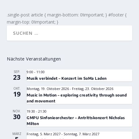
.single-post article { margin-bottom: 0!important; } #footer {
margin-top: 0!important; }
Nächste Veranstaltungen
SEP.
9:00
-
11:00
23
Musik verbindet – Konzert im SoMa Laden
OKT.
Montag, 19. Oktober 2026
-
Freitag, 23. Oktober 2026
19
Music in Motion – exploring creativity through sound
and movement
NOV.
19:30
-
21:30
30
GMPU Sinfonieorchester – Antrittskonzert Nicholas
Milton
MÄRZ
Freitag, 5. März 2027
-
Sonntag, 7. März 2027