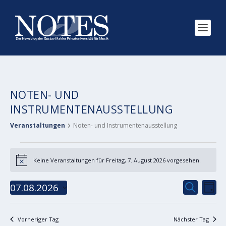
NOTEN- UND
INSTRUMENTENAUSSTELLUNG
Veranstaltungen
Noten- und Instrumentenausstellung
VERANSTALTUNGEN
Keine Veranstaltungen für Freitag, 7. August 2026 vorgesehen.
FÜR
Hinweis
FREITAG,
VERANS
VE
07.08.2026
SUCHE
7.
TAG
AN
SUCHE
Datum
AUGUST
NA
wählen.
UND
2026
Vorheriger Tag
Nächster Tag