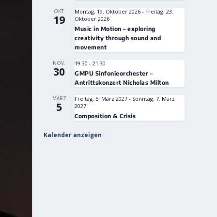
OKT.
Montag, 19. Oktober 2026
-
Freitag, 23.
19
Oktober 2026
Music in Motion – exploring
creativity through sound and
movement
NOV.
19:30
-
21:30
30
GMPU Sinfonieorchester –
Antrittskonzert Nicholas Milton
MÄRZ
Freitag, 5. März 2027
-
Sonntag, 7. März
5
2027
Composition & Crisis
Kalender anzeigen