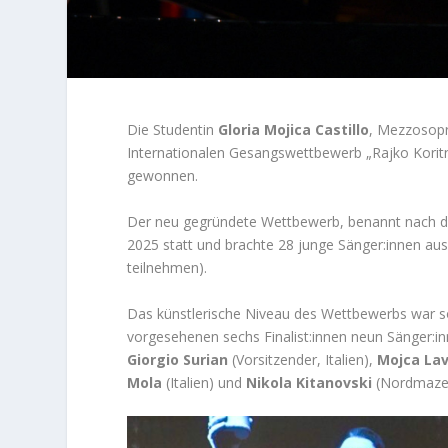
Die Studentin
Gloria Mojica Castillo
, Mezzosopr
Internationalen Gesangswettbewerb „Rajko Koritni
gewonnen.
Der neu gegründete Wettbewerb, benannt nach de
2025 statt und brachte 28 junge Sänger:innen a
teilnehmen).
Das künstlerische Niveau des Wettbewerbs war so h
vorgesehenen sechs Finalist:innen neun Sänger:in
Giorgio Surian
(Vorsitzender, Italien),
Mojca Lav
Mola
(Italien) und
Nikola Kitanovski
(Nordmaze