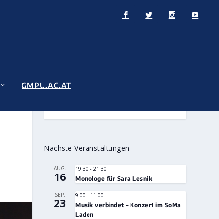
GMPU.AC.AT
N
Nächste Veranstaltungen
AUG.
19:30
-
21:30
16
Monologe für Sara Lesnik
SEP.
9:00
-
11:00
23
Musik verbindet – Konzert im SoMa
Laden