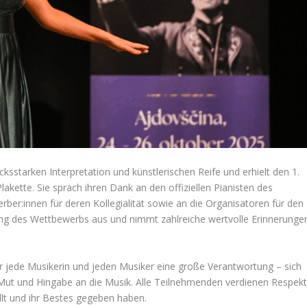
cksstarken Interpretation und künstlerischen Reife und erhielt den 1.
akette. Sie sprach ihren Dank an den offiziellen Pianisten des
erber:innen für deren Kollegialität sowie an die Organisatoren für den
ng des Wettbewerbs aus und nimmt zahlreiche wertvolle Erinnerunge
 jede Musikerin und jeden Musiker eine große Verantwortung – sich
t, Mut und Hingabe an die Musik. Alle Teilnehmenden verdienen Respek
llt und ihr Bestes gegeben haben.