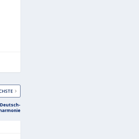
CHSTE
 Deutsch-
lharmonie