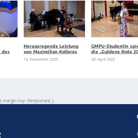
Herausragende Leistung
GMPU-Studentin spi
 des
von Maximilian Kolloros
die „Goldene Note 2
18. November 2025
30. April 2025
 { margin-top: 0!important; }