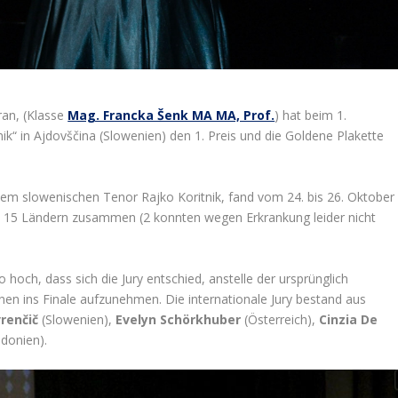
an, (Klasse
Mag. Francka Šenk MA MA, Prof.
) hat beim 1.
k“ in Ajdovščina (Slowenien) den 1. Preis und die Goldene Plakette
m slowenischen Tenor Rajko Koritnik, fand vom 24. bis 26. Oktober
us 15 Ländern zusammen (2 konnten wegen Erkrankung leider nicht
och, dass sich die Jury entschied, anstelle der ursprünglich
nen ins Finale aufzunehmen. Die internationale Jury bestand aus
renčič
(Slowenien),
Evelyn Schörkhuber
(Österreich),
Cinzia De
donien).