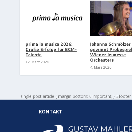
prima la musica 2026:
Johanna Schmölzer
Große Erfolge für ECM-
gewinnt Probespiel
Talente
Wiener Jeunesse
Orchesters
12. März 2026
4. März 2026
.single-post article { margin-bottom: 0!important; } #footer
KONTAKT