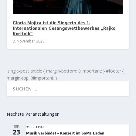
Gloria Mojica ist die Siegerin des 1.
Internationalen Gesangswettbewerbes „Rajko
Koritnik“
2. November 2025
.single-post article { margin-bottom: 0!important; } #footer {
margin-top: 0!important; }
Nächste Veranstaltungen
SEP.
9:00
-
11:00
23
Musik verbindet – Konzert im SoMa Laden