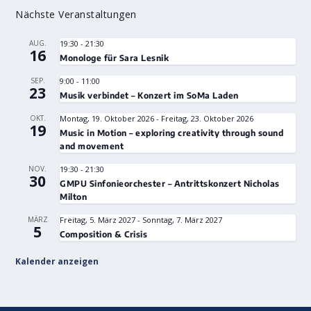
Nächste Veranstaltungen
AUG.
19:30
-
21:30
16
Monologe für Sara Lesnik
SEP.
9:00
-
11:00
23
Musik verbindet – Konzert im SoMa Laden
OKT.
Montag, 19. Oktober 2026
-
Freitag, 23. Oktober 2026
19
Music in Motion – exploring creativity through sound
and movement
NOV.
19:30
-
21:30
30
GMPU Sinfonieorchester – Antrittskonzert Nicholas
Milton
MÄRZ
Freitag, 5. März 2027
-
Sonntag, 7. März 2027
5
Composition & Crisis
Kalender anzeigen