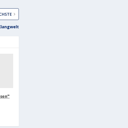
CHSTE
Klangwelt
sen“