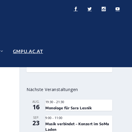
GMPU.AC.AT
Nächste Veranstaltungen
AUG.
19:30
-
21:30
16
Monologe für Sara Lesnik
SEP.
9:00
-
11:00
23
Musik verbindet – Konzert im SoMa
Laden