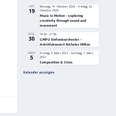
OKT.
Montag, 19. Oktober 2026
-
Freitag, 23.
19
Oktober 2026
Music in Motion – exploring
creativity through sound and
movement
NOV.
19:30
-
21:30
30
GMPU Sinfonieorchester –
Antrittskonzert Nicholas Milton
MÄRZ
Freitag, 5. März 2027
-
Sonntag, 7. März
5
2027
Composition & Crisis
Kalender anzeigen