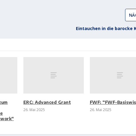
NÄ
Eintauchen in die barocke 
zum
ERC: Advanced Grant
FWF: “FWF-Basiswis
26. Mai 2025
26. Mai 2025
he
mwork“