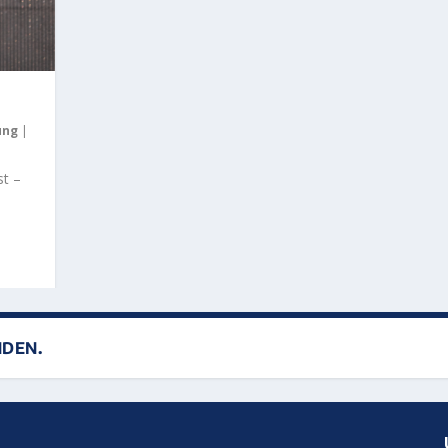
ung
|
st –
NDEN.