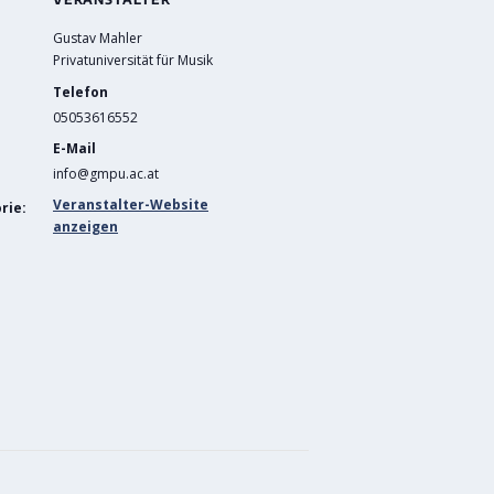
Gustav Mahler
Privatuniversität für Musik
Telefon
05053616552
E-Mail
info@gmpu.ac.at
Veranstalter-Website
rie:
anzeigen