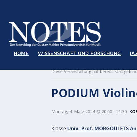
HOME
WISSENSCHAFT UND FORSCHUNG
JA
« Alle Veranstaltungen
Diese Veranstaltung hat bereits stattgefun
PODIUM Violin
Montag, 4. März 2024 @ 20:00
-
21:30
KO
Klasse
Univ.-Prof. MORGOULETS An