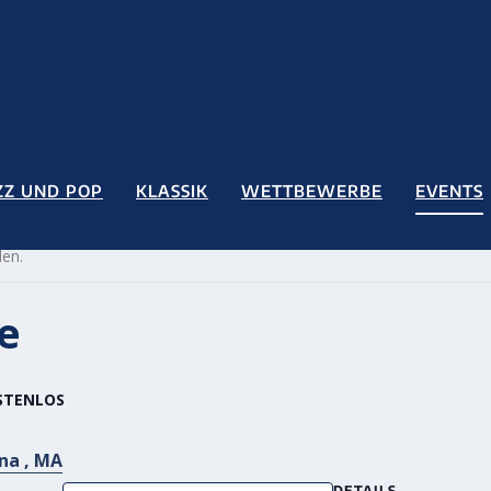
ZZ UND POP
KLASSIK
WETTBEWERBE
EVENTS
den.
e
STENLOS
na , MA
DETAILS