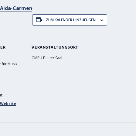
A Aida-Carmen
ZUM KALENDER HINZUFÜGEN
TER
VERANSTALTUNGSORT
GMPU Blauer Saal
t für Musik
at
-Website