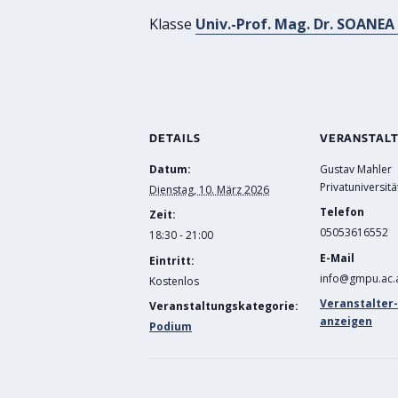
Klasse
Univ.-Prof. Mag. Dr. SOANE
DETAILS
VERANSTAL
Datum:
Gustav Mahler
Privatuniversitä
Dienstag, 10. März 2026
Telefon
Zeit:
05053616552
18:30 - 21:00
E-Mail
Eintritt:
info@gmpu.ac.
Kostenlos
Veranstalter
Veranstaltungskategorie:
anzeigen
Podium