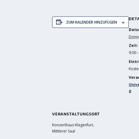
DET
ZUM KALENDER HINZUFÜGEN
Datu
Donne
Zeit:
9:00 -
Eintr
Koste
Vera
Univ
g
VERANSTALTUNGSORT
Konzerthaus Klagenfurt,
Mittlerer Saal