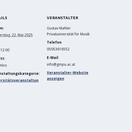
AILS
VERANSTALTER
m:
Gustav Mahler
Privatuniversität für Musik
rstag, 22. Mai 2025
Telefon
05053616552
 12:00
E-Mail
itt:
info@gmpu.ac.at
nlos
Veranstalter-Website
nstaltungskategorie:
anzeigen
ersitätsveranstaltun