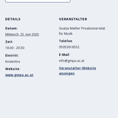
DETAILS
VERANSTALTER
Datum:
Gustav Mahler Privatuniversität
für Musik
Mittwoch, 25. Juni 2025
Telefon
Zeit:
05053616552
18:00 - 20:30
E-Mail
Eintritt:
info@gmpu.ac.at
Kostenlos
Veranstalter-Website
Website:
anzeigen
www.gmpu.ac.at