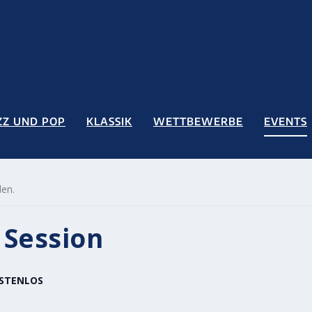
ZZ UND POP
KLASSIK
WETTBEWERBE
EVENTS
den.
Session
STENLOS