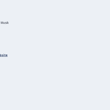
r Musik
bsite