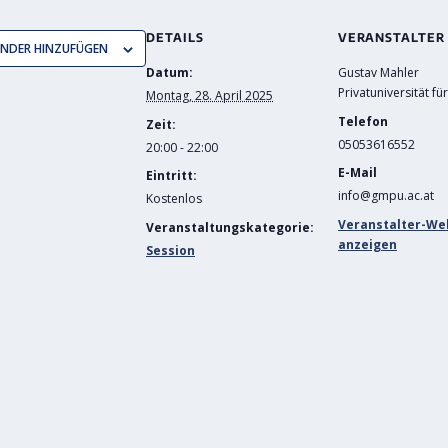
DETAILS
VERANSTALTER
ENDER HINZUFÜGEN
Datum:
Gustav Mahler
Privatuniversität fü
Montag, 28. April 2025
Telefon
Zeit:
05053616552
20:00 - 22:00
E-Mail
Eintritt:
info@gmpu.ac.at
Kostenlos
Veranstalter-We
Veranstaltungskategorie:
anzeigen
Session