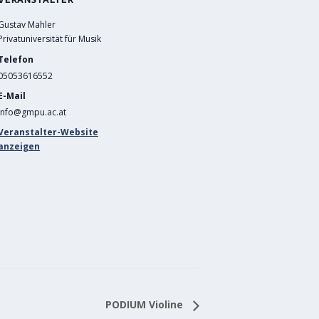
Gustav Mahler
Privatuniversität für Musik
Telefon
05053616552
E-Mail
info@gmpu.ac.at
Veranstalter-Website
anzeigen
PODIUM Violine