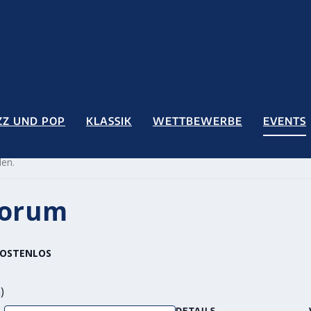
ZZ UND POP
KLASSIK
WETTBEWERBE
EVENTS
den.
forum
OSTENLOS
)
DETAILS