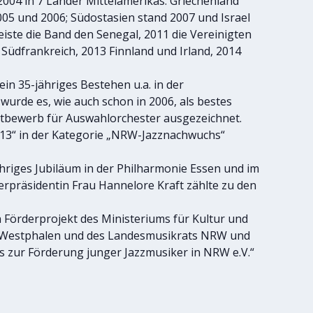
04 in 7 Länder Mittelamerikas. Griechenland
2005 und 2006; Südostasien stand 2007 und Israel
iste die Band den Senegal, 2011 die Vereinigten
Südfrankreich, 2013 Finnland und Irland, 2014
in 35-jähriges Bestehen u.a. in der
wurde es, wie auch schon in 2006, als bestes
bewerb für Auswahlorchester ausgezeichnet.
13“ in der Kategorie „NRW-Jazznachwuchs“
hriges Jubiläum in der Philharmonie Essen und im
präsidentin Frau Hannelore Kraft zählte zu den
 Förderprojekt des Ministeriums für Kultur und
-Westphalen und des Landesmusikrats NRW und
ns zur Förderung junger Jazzmusiker in NRW e.V.“