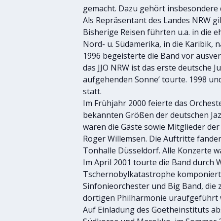
gemacht. Dazu gehört insbesondere 
Als Repräsentant des Landes NRW gib
Bisherige Reisen führten u.a. in die e
Nord- u. Südamerika, in die Karibik, 
1996 begeisterte die Band vor ausve
das JJO NRW ist das erste deutsche J
aufgehenden Sonne’ tourte. 1998 un
statt.
Im Frühjahr 2000 feierte das Orches
bekannten Größen der deutschen Jaz
waren die Gäste sowie Mitglieder d
Roger Willemsen. Die Auftritte fanden
Tonhalle Düsseldorf. Alle Konzerte w
Im April 2001 tourte die Band durch 
Tschernobylkatastrophe komponierten
Sinfonieorchester und Big Band, die
dortigen Philharmonie uraufgeführt 
Auf Einladung des Goetheinstituts a