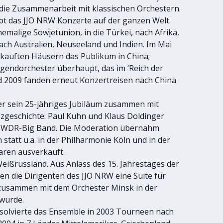
die Zusammenarbeit mit klassischen Orchestern.
t das JJO NRW Konzerte auf der ganzen Welt.
hemalige Sowjetunion, in die Türkei, nach Afrika,
nach Australien, Neuseeland und Indien. Im Mai
rkauften Häusern das Publikum in China;
ugendorchester überhaupt, das im ‘Reich der
d 2009 fanden erneut Konzertreisen nach China
ter sein 25-jähriges Jubiläum zusammen mit
zgeschichte: Paul Kuhn und Klaus Doldinger
er WDR-Big Band. Die Moderation übernahm
 statt u.a. in der Philharmonie Köln und in der
aren ausverkauft.
Weißrussland. Aus Anlass des 15. Jahrestages der
 die Dirigenten des JJO NRW eine Suite für
 zusammen mit dem Orchester Minsk in der
wurde.
bsolvierte das Ensemble in 2003 Tourneen nach