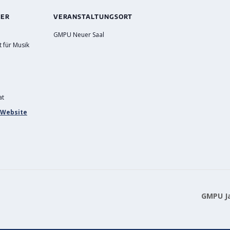
TER
VERANSTALTUNGSORT
GMPU Neuer Saal
t für Musik
at
-Website
GMPU Ja