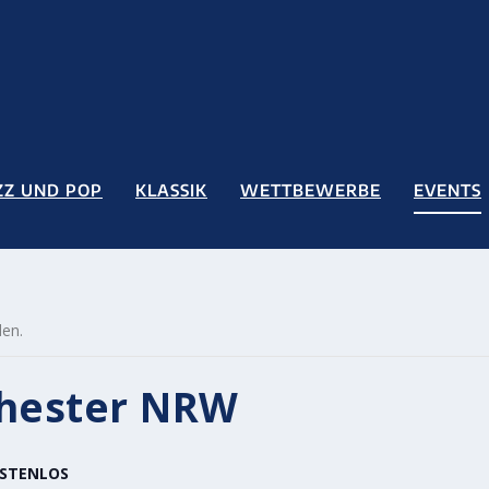
ZZ UND POP
KLASSIK
WETTBEWERBE
EVENTS
den.
chester NRW
STENLOS