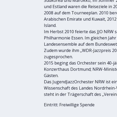
Südkorea und Marokko, im Sommer 20
und Estland waren die Reiseziele in 
2008 auf dem Tourneeplan. 2010 bere
Arabischen Emirate und Kuwait, 2012 
Island.
Im Herbst 2010 feierte das JJO NRW se
Philharmonie Essen. Im gleichen Jahr 
Landesensemble auf dem Bundeswett
Zudem wurde ihm „WDR-Jazzpreis 20
zugesprochen.
2015 beging das Orchester sein 40-jä
Konzerthaus Dortmund; NRW-Minister
Gästen.
Das JugendJazzOrchester NRW ist ein
Wissenschaft des Landes Nordrhein
steht in der Trägerschaft des „Verei
Eintritt: Freiwillige Spende