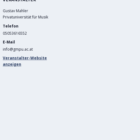
Gustav Mahler
Privatuniversität für Musik
Telefon
05053616552
E-Mail
info@gmpu.ac.at
Veranstalter-Website
anzeigen