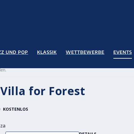
ZZ UND POP
KLASSIK
WETTBEWERBE
EVENTS
den.
Villa for Forest
0
KOSTENLOS
aza
DETAILS