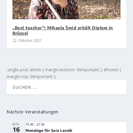
„Best teacher“: Mihaela Šmid erhält Diplom in
Brüssel
22. Oktober 2021
.single-post article { margin-bottom: 0!important; } #footer {
margin-top: 0!important; }
Nächste Veranstaltungen
AUG.
19:30
-
21:30
16
Monologe für Sara Lesnik