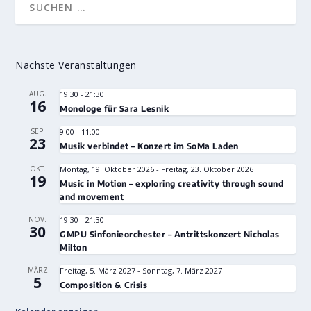
Nächste Veranstaltungen
AUG.
19:30
-
21:30
16
Monologe für Sara Lesnik
SEP.
9:00
-
11:00
23
Musik verbindet – Konzert im SoMa Laden
OKT.
Montag, 19. Oktober 2026
-
Freitag, 23. Oktober 2026
19
Music in Motion – exploring creativity through sound
and movement
NOV.
19:30
-
21:30
30
GMPU Sinfonieorchester – Antrittskonzert Nicholas
Milton
MÄRZ
Freitag, 5. März 2027
-
Sonntag, 7. März 2027
5
Composition & Crisis