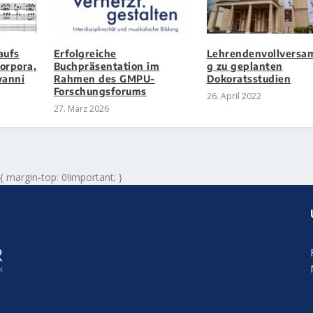
aufs
Erfolgreiche
Lehrendenvollversa
orpora,
Buchpräsentation im
g zu geplanten
ovanni
Rahmen des GMPU-
Dokoratsstudien
Forschungsforums
26. April 2022
27. März 2026
 { margin-top: 0!important; }