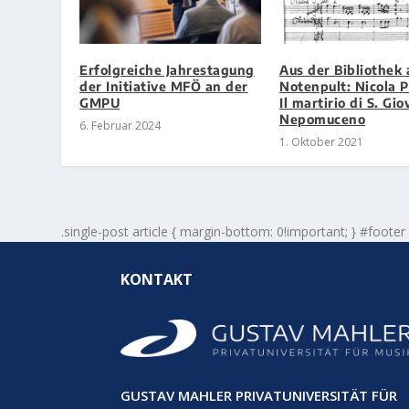
Erfolgreiche Jahrestagung
Aus der Bibliothek 
der Initiative MFÖ an der
Notenpult: Nicola P
GMPU
Il martirio di S. Gi
Nepomuceno
6. Februar 2024
1. Oktober 2021
.single-post article { margin-bottom: 0!important; } #footer
KONTAKT
GUSTAV MAHLER PRIVATUNIVERSITÄT FÜR