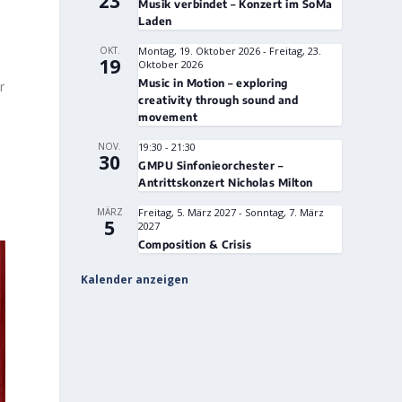
23
Musik verbindet – Konzert im SoMa
Laden
OKT.
Montag, 19. Oktober 2026
-
Freitag, 23.
19
Oktober 2026
Music in Motion – exploring
r
creativity through sound and
movement
NOV.
19:30
-
21:30
30
GMPU Sinfonieorchester –
Antrittskonzert Nicholas Milton
MÄRZ
Freitag, 5. März 2027
-
Sonntag, 7. März
5
2027
Composition & Crisis
Kalender anzeigen