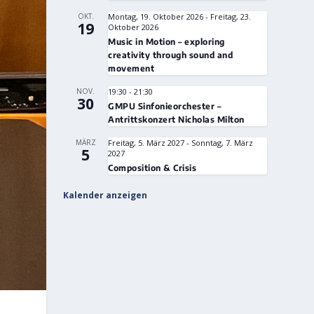
OKT.
Montag, 19. Oktober 2026
-
Freitag, 23.
19
Oktober 2026
Music in Motion – exploring
creativity through sound and
movement
NOV.
19:30
-
21:30
30
GMPU Sinfonieorchester –
Antrittskonzert Nicholas Milton
MÄRZ
Freitag, 5. März 2027
-
Sonntag, 7. März
5
2027
Composition & Crisis
Kalender anzeigen