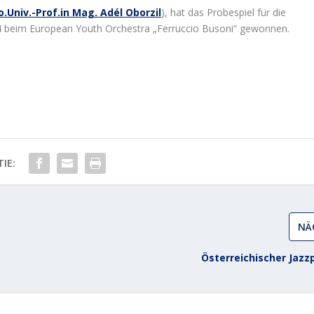
o.Univ.-Prof.in Mag. Adél Oborzil
), hat das Probespiel für die
024 beim European Youth Orchestra „Ferruccio Busoni“ gewonnen.
IE:
NÄ
Österreichischer Jazz