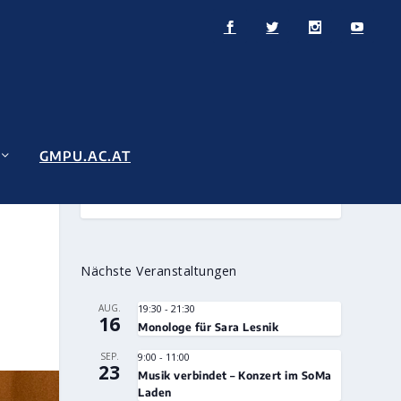
GMPU.AC.AT
Nächste Veranstaltungen
AUG.
19:30
-
21:30
16
Monologe für Sara Lesnik
SEP.
9:00
-
11:00
23
Musik verbindet – Konzert im SoMa
Laden