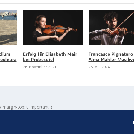
ndium
Erfolg für Elisabeth Mair
Francesco Pignataro
Goulnara
bei Probespiel
Alma Mahler Musikv
26. November 2021
28. Mai 2024
 { margin-top: 0!important; }