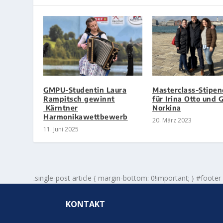
GMPU-Studentin Laura
Masterclass-Stipe
Rampitsch gewinnt
für Irina Otto und 
Kärntner
Norkina
Harmonikawettbewerb
20. März 2023
11. Juni 2025
.single-post article { margin-bottom: 0!important; } #footer
KONTAKT