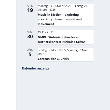
OKT.
Montag, 19. Oktober 2026
-
Freitag, 23.
19
Oktober 2026
Music in Motion – exploring
creativity through sound and
movement
NOV.
19:30
-
21:30
30
GMPU Sinfonieorchester –
Antrittskonzert Nicholas Milton
MÄRZ
Freitag, 5. März 2027
-
Sonntag, 7. März
5
2027
Composition & Crisis
Kalender anzeigen