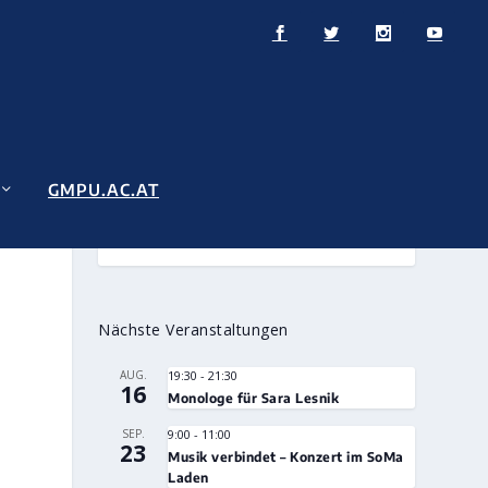
GMPU.AC.AT
Nächste Veranstaltungen
AUG.
19:30
-
21:30
16
Monologe für Sara Lesnik
SEP.
9:00
-
11:00
23
Musik verbindet – Konzert im SoMa
Laden