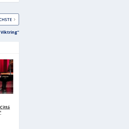
CHSTE
 Viktring“
Cittá
“