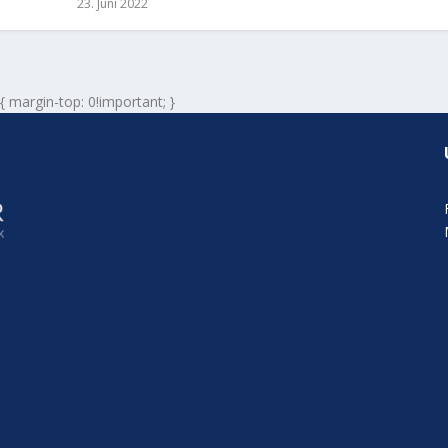
23. Juni 2022
 { margin-top: 0!important; }