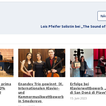
NÄ
Lois Pfeifer Solistin bei „The Sound of
 prima
Enandev Trio gewinnt lX.
Erfolge bei
00%
Internationalen Klavier-
Klavierwettbewerb „
U
und
di San Doná di Piave
Kammermusikwettbewerb
15. Juni 2023
in Smederevo