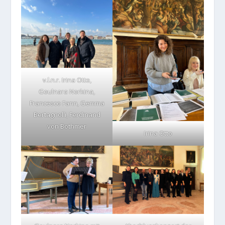
v.l.n.r. Irina Otto,
Goulnara Norkina,
Francesco Fann, Gemma
Bertagnolli, Ferdinand
von Bothmer
Irina Otto