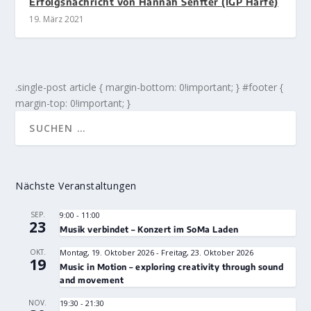
Erfolgsnachricht von Hannah Senfter (IGP Harfe)
19. März 2021
.single-post article { margin-bottom: 0!important; } #footer {
margin-top: 0!important; }
Nächste Veranstaltungen
SEP.
9:00
-
11:00
23
Musik verbindet – Konzert im SoMa Laden
OKT.
Montag, 19. Oktober 2026
-
Freitag, 23. Oktober 2026
19
Music in Motion – exploring creativity through sound
and movement
NOV.
19:30
-
21:30