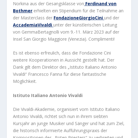
Norkina aus der Gesangsklasse von
Ferdinand von
Bothmer
erhielten ein Stipendium für die Teilnahme an
der Masterclass der
FondazioneGiorgioCin
i
und der
AccademiaVivaldi
unter der künstlerischen Leitung
von GemmaBertagnolli vom 9.-11. März 2023 auf der
Insel San Giorgio Maggiore (Venezia). Complimenti!
Es ist ebenso erfreulich, dass die Fondazione Cini
weitere Kooperationen in Aussicht gestellt hat. Der
Dank gilt dem Direktor des „Istituto Italiano Antonio
Vivaldi“ Francesco Fanna für diese fantastische
Möglichkeit.
Istituto Italiano Antonio Vivaldi
Die Vivaldi-Akademie, organisiert vom Istituto Italiano
Antonio Vivaldi, richtet sich nun in ihrem siebten
Kursjahr an junge Musiker und Sänger und hat zum Ziel,
die historisch informierte Aufführungspraxis der
Kompositionen des „Roten Priesters“ zu verbreiten und