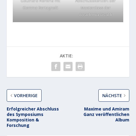
Goulnara Norkina mit
Abschlusskonzert der
Gemma Bertagnolli
Masterclass der
Accademia Vivaldi
AKTIE:
VORHERIGE
NÄCHSTE
Erfolgreicher Abschluss
Maxime und Amiram
des Symposiums
Ganz veröffentlichen
Komposition &
Album
Forschung