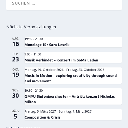
Nächste Veranstaltungen
AUG.
19:30
-
21:30
16
Monologe für Sara Lesnik
SEP.
9:00
-
11:00
23
Musik verbindet – Konzert im SoMa Laden
OKT.
Montag, 19. Oktober 2026
-
Freitag, 23. Oktober 2026
19
Music in Motion – exploring creativity through sound
and movement
NOV.
19:30
-
21:30
30
GMPU Sinfonieorchester – Antrittskonzert Nicholas
Milton
MÄRZ
Freitag, 5. März 2027
-
Sonntag, 7. März 2027
5
Composition & Crisis