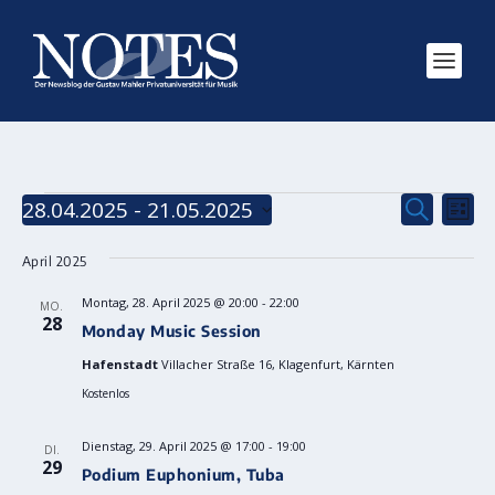
VERANSTALTUNGEN
VERANS
VE
28.04.2025
 - 
21.05.2025
SUCHE
LISTE
AN
SUCHE
Datum
NA
wählen.
April 2025
UND
ANSICH
Montag, 28. April 2025 @ 20:00
-
22:00
MO.
28
NAVIGA
Monday Music Session
Hafenstadt
Villacher Straße 16, Klagenfurt, Kärnten
Kostenlos
Dienstag, 29. April 2025 @ 17:00
-
19:00
DI.
29
Podium Euphonium, Tuba