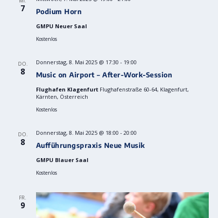
MI.
7
Podium Horn
GMPU Neuer Saal
Kostenlos
Donnerstag, 8. Mai 2025 @ 17:30
-
19:00
DO.
8
Music on Airport – After-Work-Session
Flughafen Klagenfurt
Flughafenstraße 60-64, Klagenfurt,
Kärnten, Österreich
Kostenlos
Donnerstag, 8. Mai 2025 @ 18:00
-
20:00
DO.
8
Aufführungspraxis Neue Musik
GMPU Blauer Saal
Kostenlos
FR.
9