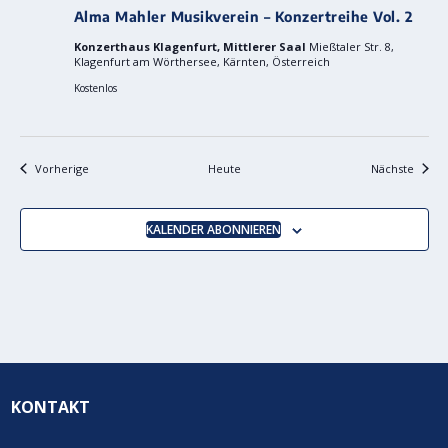
Alma Mahler Musikverein – Konzertreihe Vol. 2
Konzerthaus Klagenfurt, Mittlerer Saal
Mießtaler Str. 8,
Klagenfurt am Wörthersee, Kärnten, Österreich
Kostenlos
Veranstaltungen
Verans
Vorherige
Heute
Nächste
KALENDER ABONNIEREN
KONTAKT