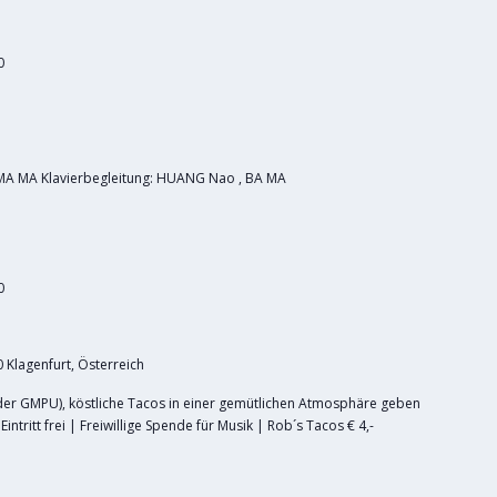
0
MA MA Klavierbegleitung: HUANG Nao , BA MA
0
0 Klagenfurt, Österreich
der GMPU), köstliche Tacos in einer gemütlichen Atmosphäre geben
intritt frei | Freiwillige Spende für Musik | Rob´s Tacos € 4,-