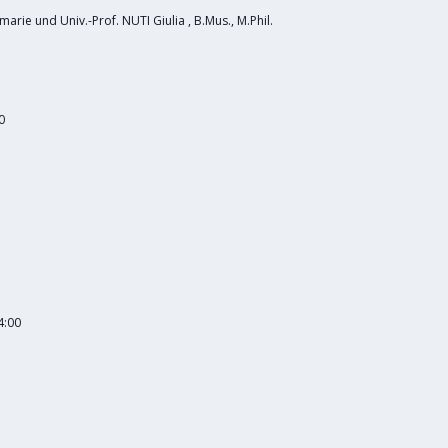
rie und Univ.-Prof. NUTI Giulia , B.Mus., M.Phil.
0
4:00