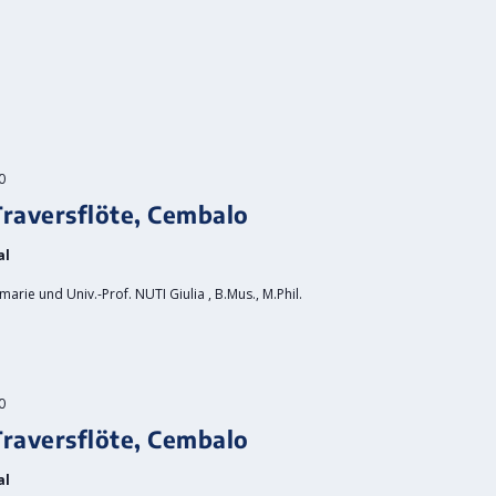
0
raversflöte, Cembalo
al
rie und Univ.-Prof. NUTI Giulia , B.Mus., M.Phil.
0
raversflöte, Cembalo
al