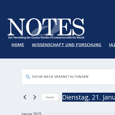
HOME
WISSENSCHAFT UND FORSCHUNG
JA
VERANSTALTUNGEN
VERANSTALTUNGEN
Bitte
SUCHE
Schlüsselwort
UND
eingeben.
Suche
ANSICHTEN,
Dienstag, 21. Jan
Heute
nach
NAVIGATION
Veranstaltungen
Datum
Schlüsselwort.
wählen.
Januar 2025