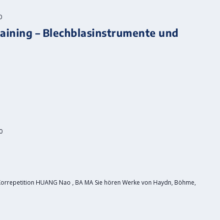
0
ining – Blechblasinstrumente und
0
 Korrepetition HUANG Nao , BA MA Sie hören Werke von Haydn, Böhme,