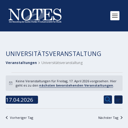
UNIVERSITÄTSVERANSTALTUNG
Veranstaltungen
Universitätsveranstaltung
VERANSTALTUNGEN
Keine Veranstaltungen für Freitag, 17. April 2026 vorgesehen. Hier
FÜR
Hinweis
geht es zu den
nächsten bevorstehenden Veranstaltungen
.
FREITAG,
VERANS
VE
17.04.2026
17.
SUCHE
TAG
AN
SUCHE
Datum
APRIL
NA
wählen.
UND
2026
Vorheriger Tag
Nächster Tag
ANSICH