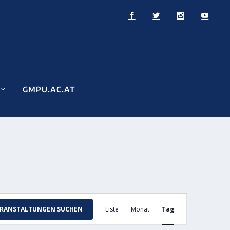
GMPU.AC.AT
VERANSTALTUNG
ERANSTALTUNGEN SUCHEN
Liste
Monat
Tag
ANSICHTEN-
NAVIGATION