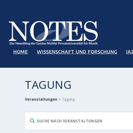
HOME
WISSENSCHAFT UND FORSCHUNG
JA
TAGUNG
Veranstaltungen
Tagung
VERANSTALTUNGEN
VERANSTALTUNGEN
Bitte
FÜR
SUCHE
Schlüsselwort
DONNERSTAG,
UND
eingeben.