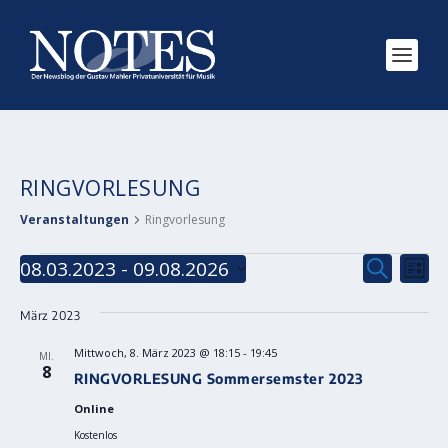
RINGVORLESUNG
Veranstaltungen
Ringvorlesung
VERANSTALTUNGEN
VERANS
VE
08.03.2023
 - 
09.08.2026
SUCHE
LISTE
AN
SUCHE
Datum
NA
wählen.
März 2023
UND
ANSICH
Mittwoch, 8. März 2023 @ 18:15
-
19:45
MI.
8
NAVIGA
RINGVORLESUNG Sommersemster 2023
Online
Kostenlos