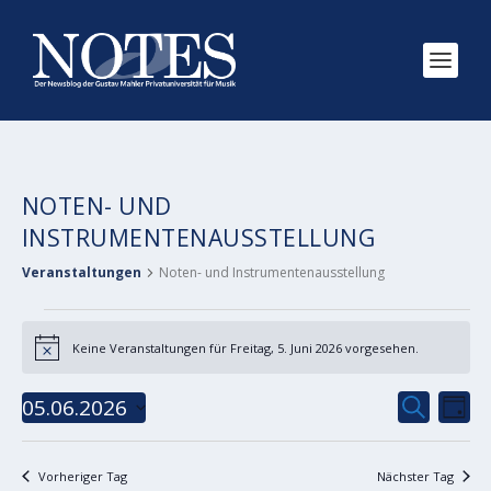
NOTEN- UND
INSTRUMENTENAUSSTELLUNG
Veranstaltungen
Noten- und Instrumentenausstellung
VERANSTALTUNGEN
Keine Veranstaltungen für Freitag, 5. Juni 2026 vorgesehen.
FÜR
Hinweis
FREITAG,
VERANS
VE
05.06.2026
SUCHE
5.
TAG
AN
SUCHE
Datum
JUNI
NA
wählen.
UND
2026
Vorheriger Tag
Nächster Tag