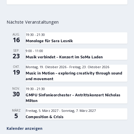
Nächste Veranstaltungen
AUG.
19:30
-
21:30
16
Monologe für Sara Lesnik
SEP.
9:00
-
11:00
23
Musik verbindet – Konzert im SoMa Laden
OKT.
Montag, 19. Oktober 2026
-
Freitag, 23. Oktober 2026
19
Music in Motion – exploring creativity through sound
and movement
NOV.
19:30
-
21:30
30
GMPU Sinfonieorchester – Antrittskonzert Nicholas
Milton
MÄRZ
Freitag, 5. März 2027
-
Sonntag, 7. März 2027
5
Composition & Crisis
Kalender anzeigen